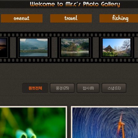
원컷전체
풍경 (25)
접사 (8)
스냅 (11)