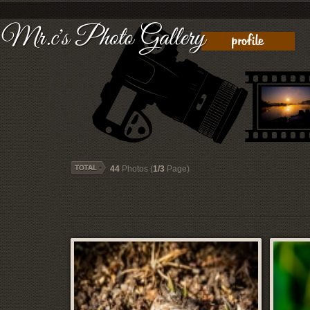
44
Photos (
1/3
Page)