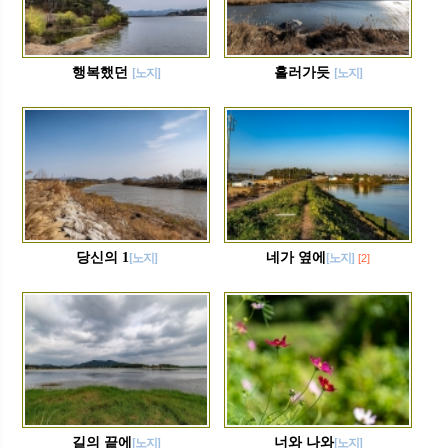
행복했던
흘러가듯
[노지]
[노지]
당신의 1
네가 옆에
[노지]
[노지]
[2]
길의 끝에
너와 나와
[노지]
[노지]