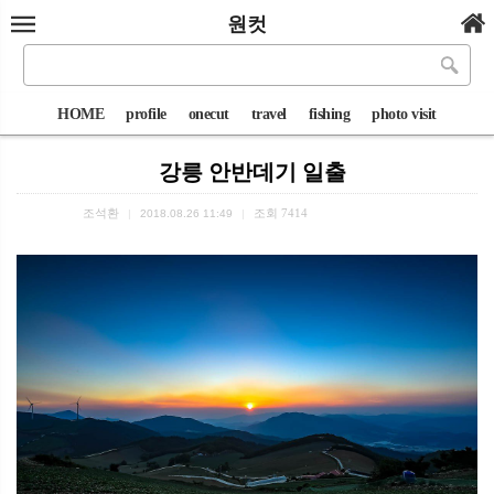
원컷
HOME
profile
onecut
travel
fishing
photo visit
강릉 안반데기 일출
조석환
조회
7414
|
2018.08.26 11:49
|