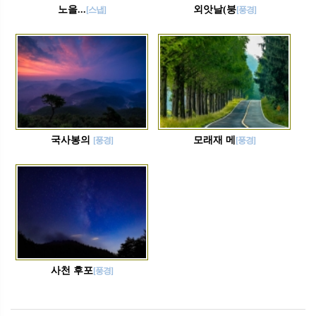
노을...
외앗날(붕
[스냅]
[풍경]
국사봉의
모래재 메
[풍경]
[풍경]
사천 후포
[풍경]