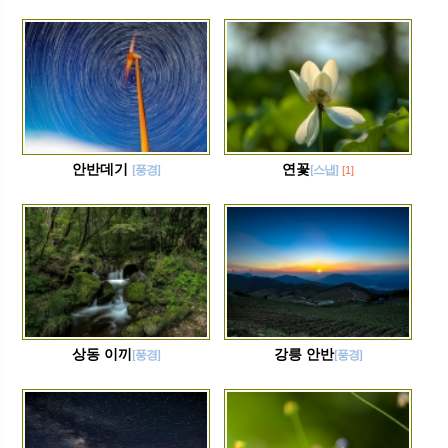
안반데기
연꽃
[풍경]
[스냅]
[1]
상동 이끼
강릉 안반
[풍경]
[풍경]