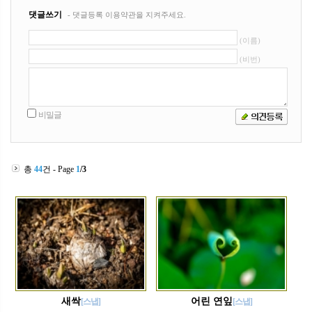
총
44
건 - Page
1
/3
새싹
어린 연잎
[스냅]
[스냅]