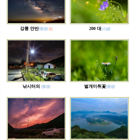
강릉 안반
200 대
[풍경]
[스냅]
[1]
낚시터의
벌개미취꽃
[풍경]
[풍경]