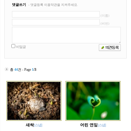
총
44
건 - Page
1
/3
새싹
어린 연잎
[스냅]
[스냅]