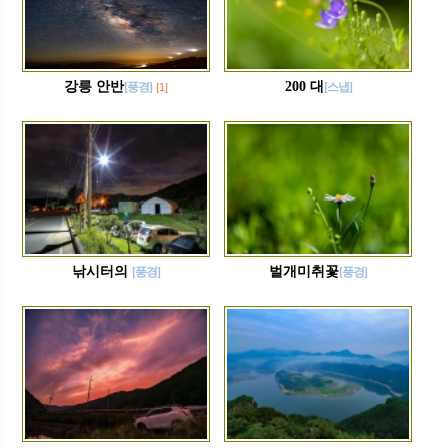
강릉 안반
200 대
[풍경]
[스냅]
[1]
낚시터의
벌개미취꽃
[풍경]
[풍경]