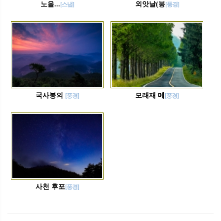
노을...
외앗날(붕
[스냅]
[풍경]
국사봉의
모래재 메
[풍경]
[풍경]
사천 후포
[풍경]