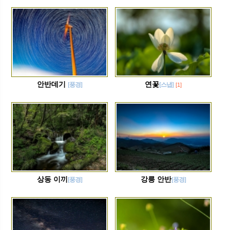
안반데기
연꽃
[풍경]
[스냅]
[1]
상동 이끼
강릉 안반
[풍경]
[풍경]