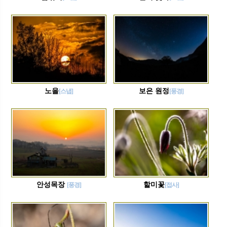
노을
보은 원정
[스냅]
[풍경]
안성목장
할미꽃
[풍경]
[접사]