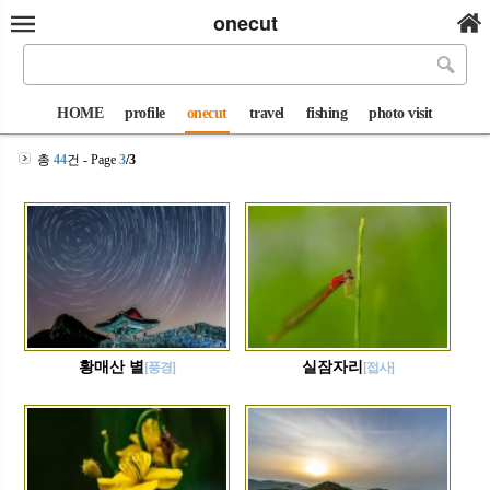
onecut
HOME
profile
onecut
travel
fishing
photo visit
총
44
건 - Page
3
/3
황매산 별
실잠자리
[풍경]
[접사]