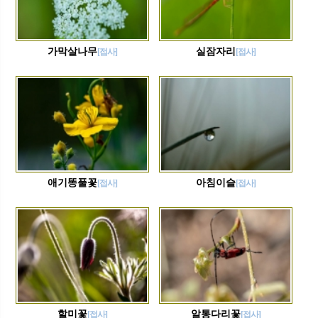
가막살나무
실잠자리
[접사]
[접사]
애기똥풀꽃
아침이슬
[접사]
[접사]
할미꽃
알통다리꽃
[접사]
[접사]