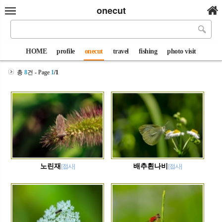
onecut
HOME
profile
onecut
travel
fishing
photo visit
총
8
건 - Page
1
/1
노린재
배추흰나비
[접사]
[접사]