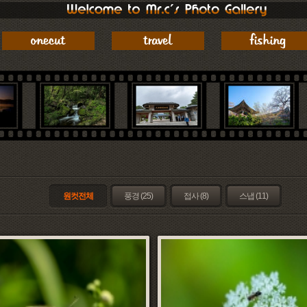
원컷전체
풍경 (25)
접사 (8)
스냅 (11)