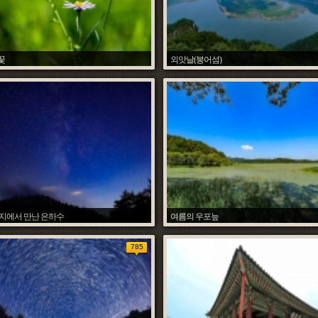
꽃
외앗날(붕어섬)
조석환
조석환
Date :
2018.07.09
Hit :
7007
Date :
2
지에서 만난 은하수
여름의 우포늪
조석환
조석환
Date :
2018.06.27
Hit :
6830
Date :
2
785