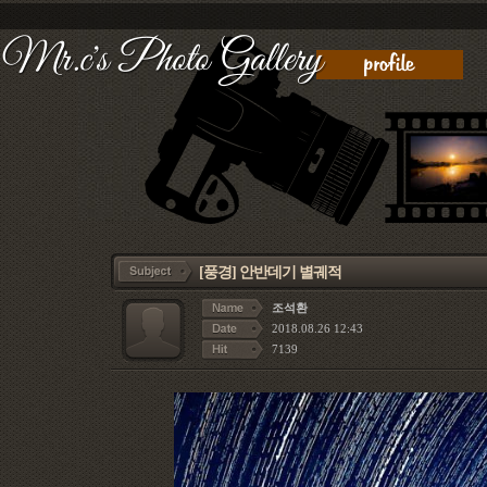
[풍경]
안반데기 별궤적
조석환
2018.08.26 12:43
7139