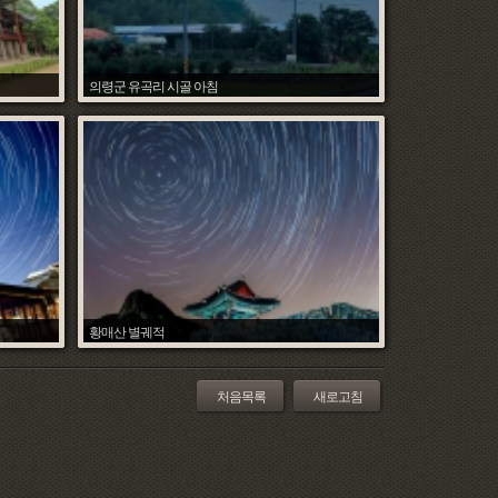
의령군 유곡리 시골 아침
조석환
018.06.24
Hit :
4982
Date :
2018.06.24
황매산 별궤적
조석환
018.06.06
Hit :
5510
Date :
2018.06.06
처음목록
새로고침