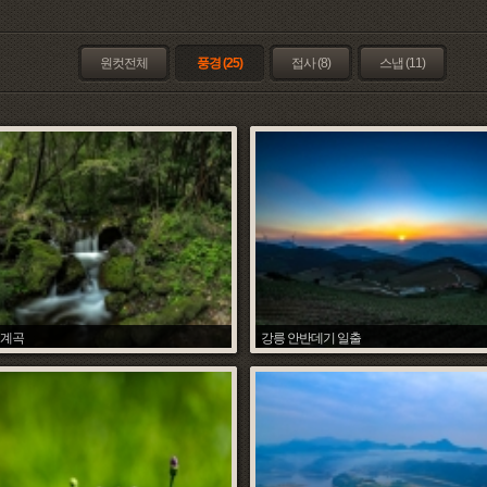
원컷전체
풍경 (25)
접사 (8)
스냅 (11)
 계곡
강릉 안반데기 일출
조석환
조석환
Date :
2018.08.26
Hit :
7412
Date :
2