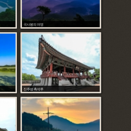
국사봉의 여명
조석환
018.06.27
Hit :
7100
Date :
2018.06.27
진주성 촉석루
조석환
018.06.27
Hit :
7862
Date :
2018.06.27