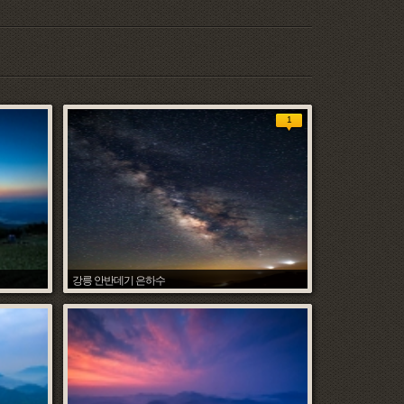
1
강릉 안반데기 은하수
조석환
018.08.26
Hit :
9649
Date :
2018.08.26