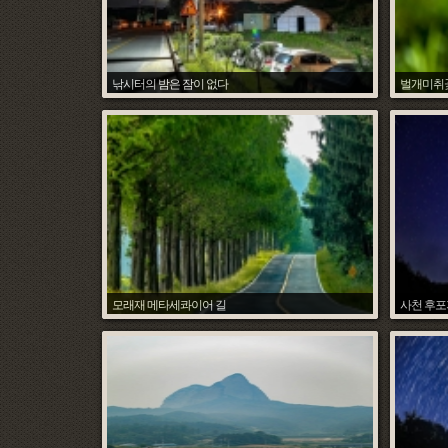
낚시터의 밤은 잠이 없다
벌개미취
조석환
Hit :
7197
Date :
2018.07.09
Hit :
7012
모래재 메타세콰이어 길
사천 후포
조석환
Hit :
8144
Date :
2018.06.27
Hit :
7213