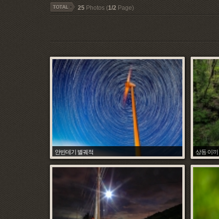
25
Photos (
1/2
Page)
안반데기 별궤적
상동 이끼
조석환
Hit :
7140
Date :
2018.08.26
Hit :
7431