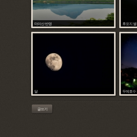
마이산 반영
후포지 
조석환
Hit :
7094
Date :
2018.06.27
Hit :
7803
달
두메호수
조석환
Hit :
5024
Date :
2018.06.06
Hit :
4958
글쓰기