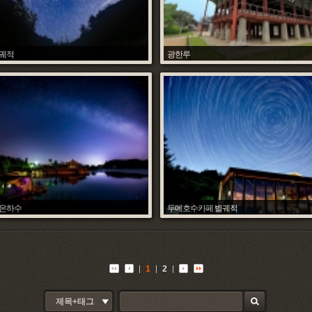
별궤적
광한루
조석환
조석환
Date :
2018.06.24
Hit :
7003
Date :
2
 은하수
두메호수카페 별궤적
조석환
조석환
Date :
2018.06.06
Hit :
4758
Date :
2
1
2
제목+태그