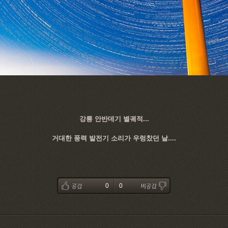
강릉 안반데기 별궤적...
거대한 풍력 발전기 소리가 우렁찼던 날....
0
0