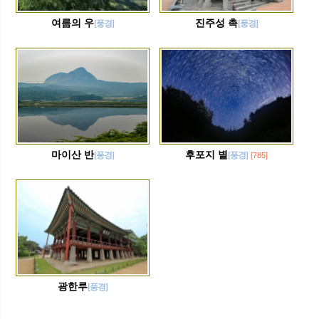
여름의 우
진주성 촉
[풍경]
[풍경]
마이산 반
후포지 별
[풍경]
[풍경]
[785]
광한루
[풍경]