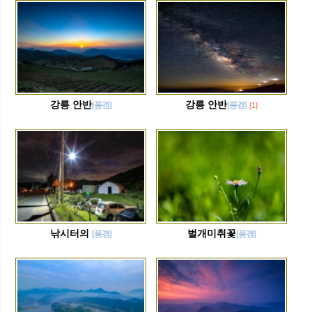
강릉 안반
강릉 안반
[풍경]
[풍경]
[1]
낚시터의
벌개미취꽃
[풍경]
[풍경]