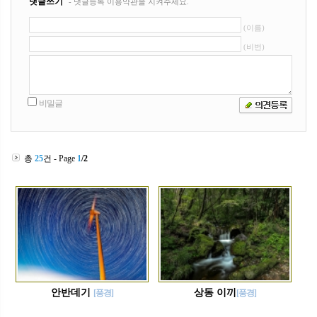
총
25
건 - Page
1
/2
안반데기
상동 이끼
[풍경]
[풍경]