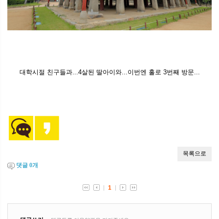
대학시절 친구들과...4살된 딸아이와...이번엔 홀로 3번째 방문...
댓글
0
개