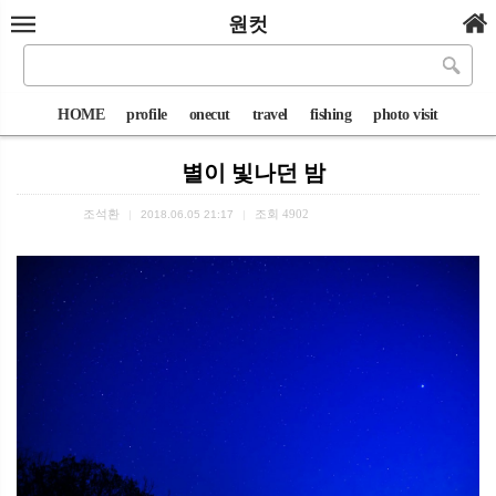
원컷
HOME
profile
onecut
travel
fishing
photo visit
별이 빛나던 밤
조석환
조회
4902
|
2018.06.05 21:17
|