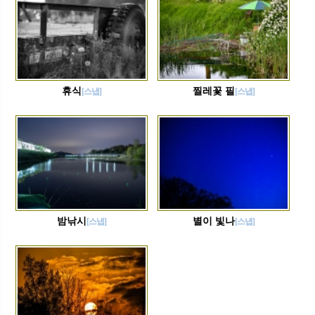
휴식
찔레꽃 필
[스냅]
[스냅]
밤낚시
별이 빛나
[스냅]
[스냅]