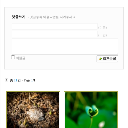
총
11
건 - Page
1
/1