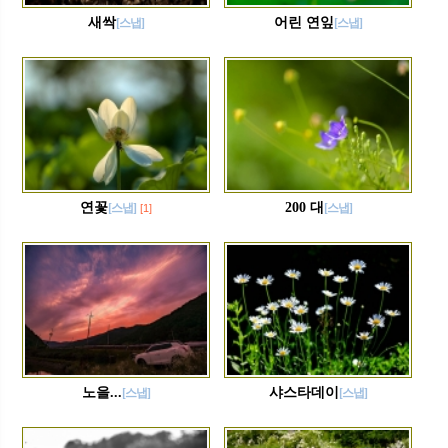
새싹
어린 연잎
[스냅]
[스냅]
연꽃
200 대
[스냅]
[스냅]
[1]
노을...
샤스타데이
[스냅]
[스냅]