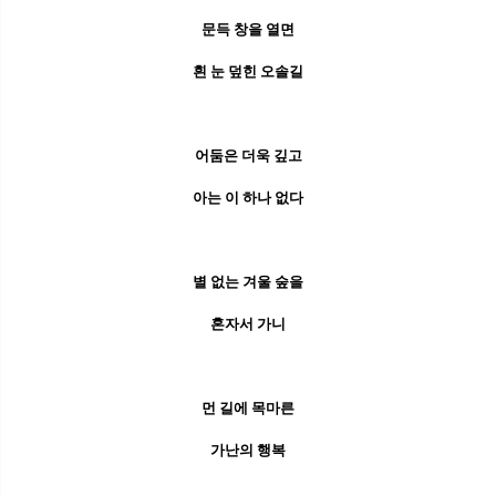
문득 창을 열면
흰 눈 덮힌 오솔길
어둠은 더욱 깊고
아는 이 하나 없다
별 없는 겨울 숲을
혼자서 가니
먼 길에 목마른
가난의 행복