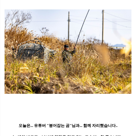
오늘은... 유튜버 "붕어잡는 곰"님과... 함께 자리했습니다..