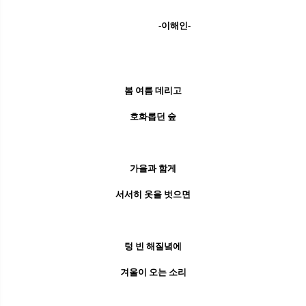
-이해인-
봄 여름 데리고
호화롭던 숲
가을과 함게
서서히 옷을 벗으면
텅 빈 해질녘에
겨울이 오는 소리