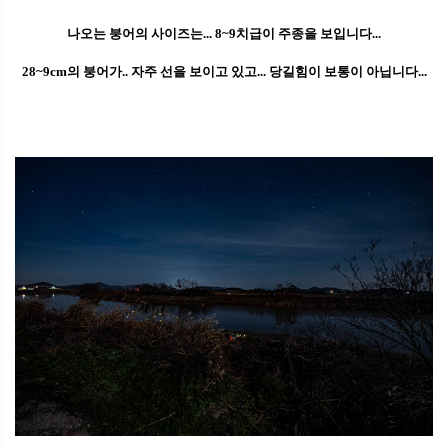
나오는 붕어의 사이즈는... 8~9치급이 주종을 보입니다...
28~9cm의 붕어가.. 자주 선을 보이고 있고... 당길힘이 보통이 아닙니다...