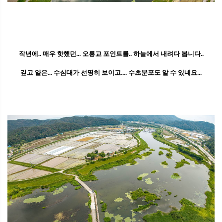
작년에.. 매우 핫했던... 오룡교 포인트를.. 하늘에서 내려다 봅니다..
깊고 얕은... 수심대가 선명히 보이고.... 수초분포도 알 수 있네요...