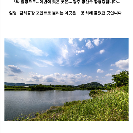
3박 일정으로... 이번에 찾은 곳은.... 광주 광산구 황룡강입니다...
일명.. 김치공장 포인트로 불리는 이곳은.... 몇 차례 들렸던 곳입니다...