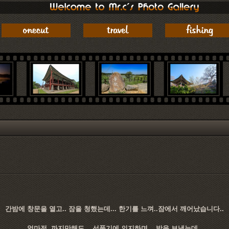
간밤에 창문을 열고.. 잠을 청했는데... 한기를 느껴..잠에서 깨어났습니다..
얼마전..까지만해도... 선풍기에 의지하며... 밤을 보냈는데..