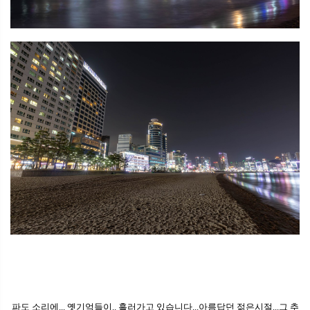
파도 소리에... 옛기억들이.. 흘러가고 있습니다...아름답던 젊은시절...그 추