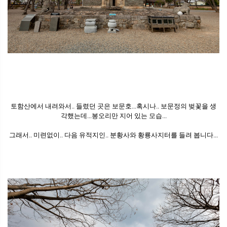
토함산에서 내려와서.. 들렸던 곳은 보문호...혹시나.. 보문정의 벚꽃을 생
각했는데...봉오리만 지어 있는 모습...
그래서.. 미련없이.. 다음 유적지인.. 분황사와 황룡사지터를 들려 봅니다...