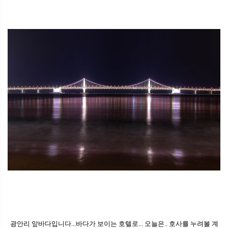
광안리 앞바다입니다...바다가 보이는 호텔로... 오늘은.. 호사를 누려볼 계