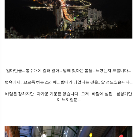
얼마만큼... 봉수대에 걸터 앉아... 밤에 찾아온 봄을.. 느꼈는지 모릅니다...
뱃속에서.. 꼬르륵 하는 소리에... 밥때가 되었다는 것을.. 알 정도였습니다...
바람은 강하지만.. 차가운 기운은 없습니다...그저.. 바람에 실린... 봄향기만
이 느껴질뿐...