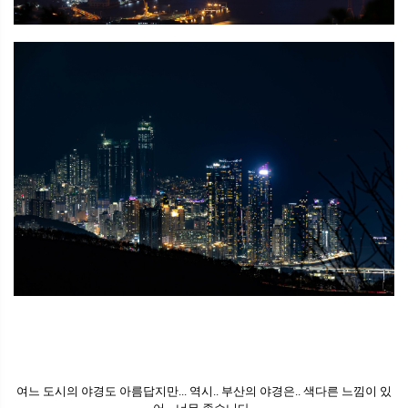
여느 도시의 야경도 아름답지만... 역시.. 부산의 야경은.. 색다른 느낌이 있