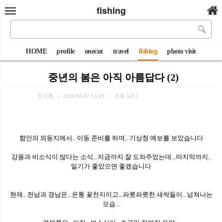
fishing
HOME
profile
onecut
travel
fishing
photo visit
중년의 봄은 아직 아름답다 (2)
조석환
조회
5211
|
2019.04.02 14:26
|
함안의 외동지에서.. 이동 준비를 하며.. 기상청 예보를 보았습니다
강풍과 비소식이 많다는 소식...지금까지 잘 도와주었는데...마지막까지..
일기가 좋았으면 좋겠습니다
현재.. 전남과 경남은.. 온통 꽃천지이고...파릇파릇한 새싹들이.. 넘쳐나는
모습...