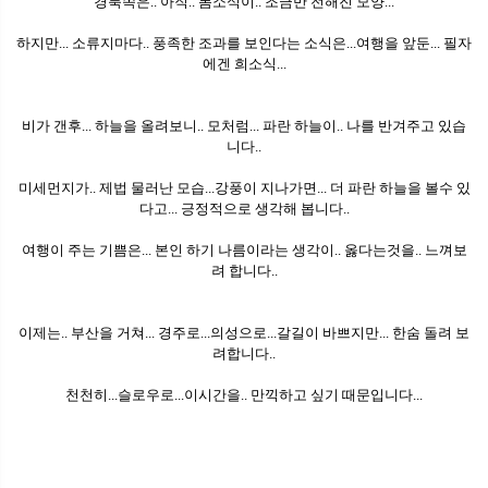
경북쪽은.. 아직.. 봄소식이.. 조금만 전해진 모양...
하지만... 소류지마다.. 풍족한 조과를 보인다는 소식은...여행을 앞둔... 필자
에겐 희소식...
비가 갠후... 하늘을 올려보니.. 모처럼... 파란 하늘이.. 나를 반겨주고 있습
니다..
미세먼지가.. 제법 물러난 모습...강풍이 지나가면... 더 파란 하늘을 볼수 있
다고... 긍정적으로 생각해 봅니다..
여행이 주는 기쁨은... 본인 하기 나름이라는 생각이.. 옳다는것을.. 느껴보
려 합니다..
이제는.. 부산을 거쳐... 경주로...의성으로...갈길이 바쁘지만... 한숨 돌려 보
려합니다..
천천히...슬로우로...이시간을.. 만끽하고 싶기 때문입니다...