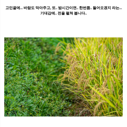
고민끝에... 바람도 막아주고, 또.. 밤시간이면.. 한번쯤.. 들어오겠지 라는...
기대감에.. 전을 펼쳐 봅니다..