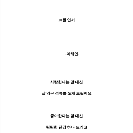
10월 엽서
-이해인-
사랑한다는 말 대신
잘 익은 석류를 쪼개 드릴께요
좋아한다는 말 대신
탄탄한 단감 하나 드리고