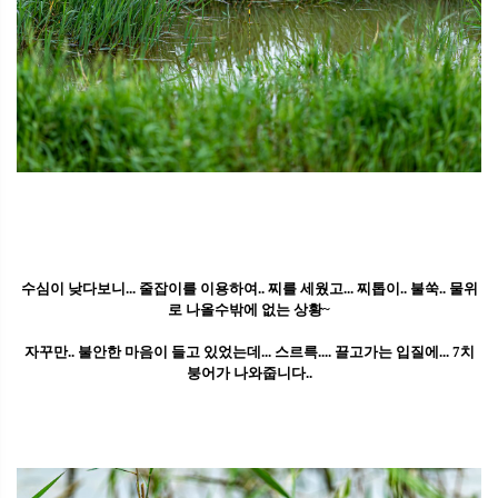
수심이 낮다보니... 줄잡이를 이용하여.. 찌를 세웠고... 찌톱이.. 불쑥.. 물위
로 나올수밖에 없는 상황~
자꾸만.. 불안한 마음이 들고 있었는데... 스르륵.... 끌고가는 입질에... 7치
붕어가 나와줍니다..