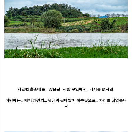
지난번 출조때는... 맞은편.. 제방 우안에서.. 낚시를 했지만..
이번에는... 제방 좌안의... 뗏장과 갈대밭이 예쁜곳으로... 자리를 잡았습니
다