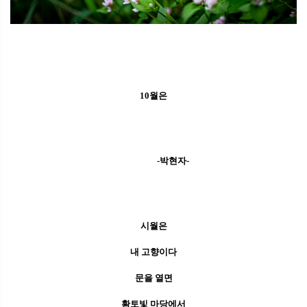
10월은
-박현자-
시월은
내 고향이다
문을 열면
황토빛 마당에서