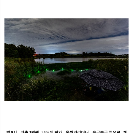
밤 9시... 좌측 3번째.. 34대의 찌가... 움찔거리더니... 슬금슬금 옆으로.. 게