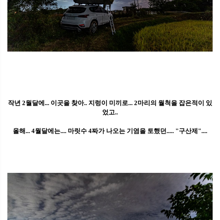
작년 2월달에... 이곳을 찾아.. 지렁이 미끼로... 2마리의 월척을 잡은적이 있
었고..
올해... 4월달에는.... 마릿수 4짜가 나오는 기염을 토했던..... "구산제"....