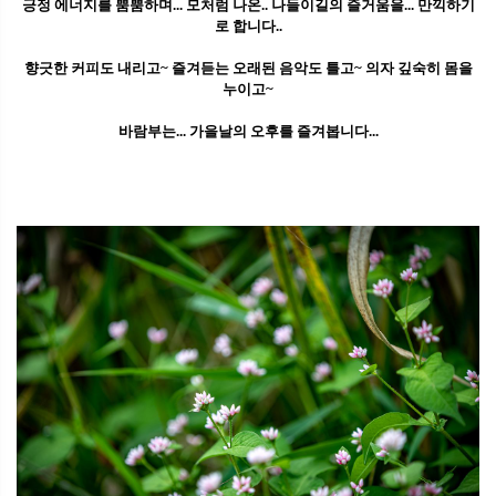
긍정 에너지를 뿜뿜하며... 모처럼 나온.. 나들이길의 즐거움을... 만끽하기
로 합니다..
향긋한 커피도 내리고~ 즐겨듣는 오래된 음악도 틀고~ 의자 깊숙히 몸을
누이고~
바람부는... 가을날의 오후를 즐겨봅니다...