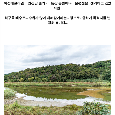
예정대로라면.... 영산강 줄기의.. 동강 둠벙이나... 문평천을.. 생각하고 있었
지만..
하구둑 배수로... 수위가 많이 내려갈거라는... 정보로.. 급하게 목적지를 변
경해 봅니다...