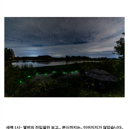
새벽 1시~ 몇번의 잔입질만 보고... 본신까지는.. 이어지지가 않았습니다..