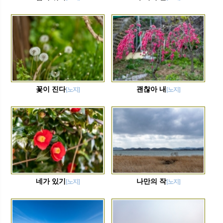
꽃이 진다
괜찮아 내
[노지]
[노지]
네가 있기
나만의 작
[노지]
[노지]