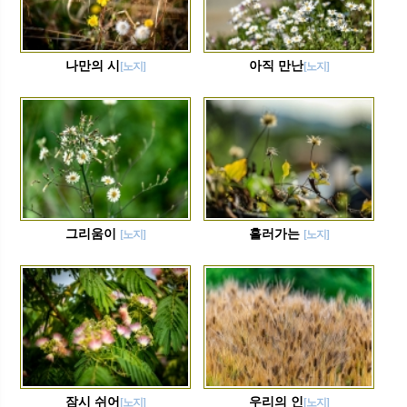
나만의 시
아직 만난
[노지]
[노지]
그리움이
흘러가는
[노지]
[노지]
잠시 쉬어
우리의 인
[노지]
[노지]