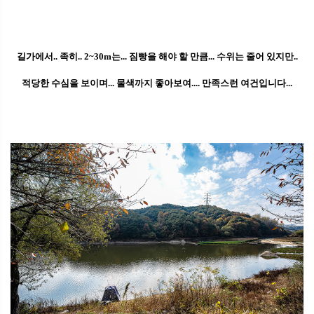
길가에서.. 족히.. 2~30m는... 짐빵을 해야 할 만큼... 수위는 줄어 있지만..
적당한 수심을 보이며... 물색까지 좋아보여.... 만족스런 여건입니다...