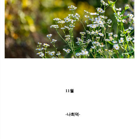
11월
-나희덕-