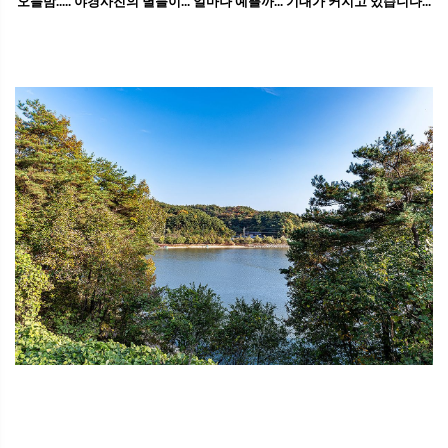
오늘밤..... 야경사진의 별들이... 얼마나 예쁠까... 기대가 커지고 있습니다...