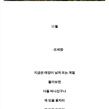
11월
-오세영-
지금은 태양이 낮게 뜨는 계절
돌아보면
다들 떠나갔구나
제 있을 꽃자리