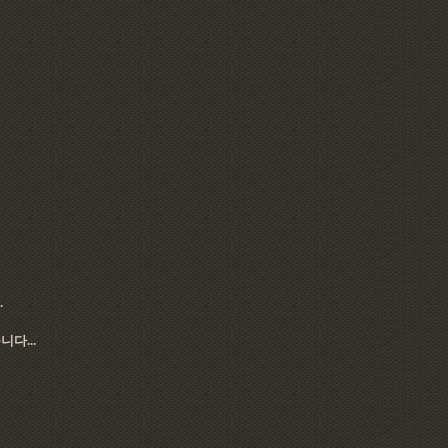
.
니다...