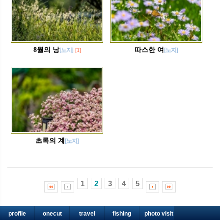
8월의 낭
따스한 여
[노지]
[노지]
[1]
초록의 계
[노지]
1
2
3
4
5
profile
onecut
travel
fishing
photo visit