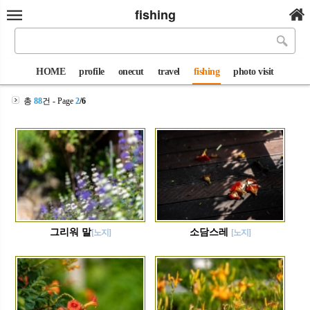
fishing
HOME
profile
onecut
travel
fishing
photo visit
총
88
건 - Page
2
/6
그리워 말
소담스레
[노지]
[노지]