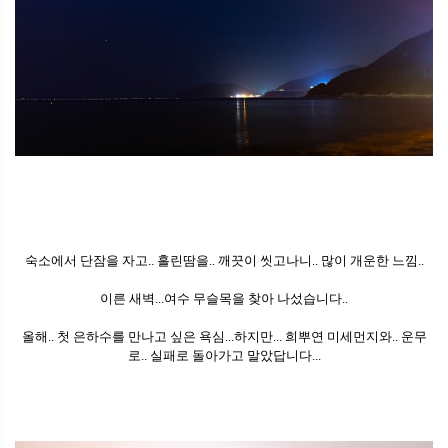
숙소에서 단잠을 자고.. 흘린땀을.. 깨끗이 씻고나니.. 많이 개운한 느낌..
이른 새벽...여수 무슬목을 찾아 나섰습니다..
올해.. 첫 은하수를 만나고 싶은 욕심...하지만... 희뿌연 미세먼지와.. 운무
로.. 실패로 돌아가고 말았답니다...