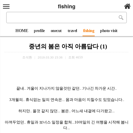
fishing
HOME
profile
onecut
travel
fishing
photo visit
중년의 봄은 아직 아름답다 (1)
조석환
조회
4659
|
2019.03.30 15:36
|
끝내.. 겨울이 지나가지 않을것만 같던.. 기나긴 차가운 시간..
3개월의.. 휴식없는 일의 연속은... 몸과 마음이 지칠수도 있었습니다..
하지만.. 올것 같지 않던... 봄은.. 어느새 내곁에 다가왔고...
아껴두었던.. 휴일과 보너스 일정을 합쳐...10여일의 긴 여행을 시작해 봅니
다...