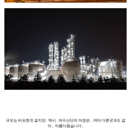
규모는 비슷한것 같지만.. 역시.. 여수산단의 야경은... 여타 다른곳과도 같
이... 아름다웠습니다..