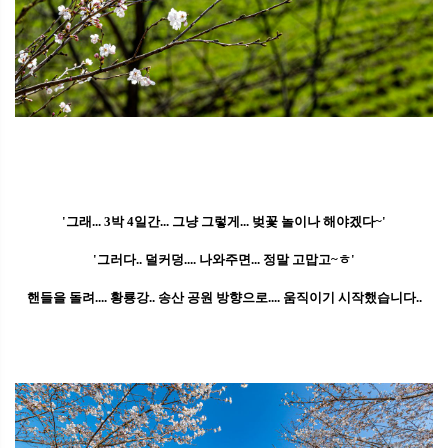
'그래... 3박 4일간... 그냥 그렇게... 벚꽃 놀이나 해야겠다~'
'그러다.. 덜커덩.... 나와주면... 정말 고맙고~ㅎ'
핸들을 돌려.... 황룡강.. 송산 공원 방향으로.... 움직이기 시작했습니다..