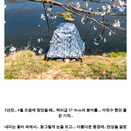
3년전... 4월 즈음에 찾았을 때... 허리급 37~8cm의 붕어를.... 마릿수 했던 좋
은 기억...
내리는 꽃비 속에서... 동그랗게 눈을 뜨고.... 아름다운 풍경에.. 탄성을 질렀