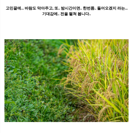
고민끝에... 바람도 막아주고, 또.. 밤시간이면.. 한번쯤.. 들어오겠지 라는...
기대감에.. 전을 펼쳐 봅니다..