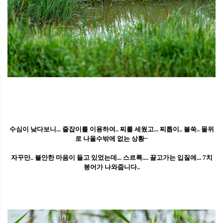
수심이 낮다보니... 줄잡이를 이용하여.. 찌를 세웠고... 찌톱이.. 불쑥.. 물위
로 나올수밖에 없는 상황~
자꾸만.. 불안한 마음이 들고 있었는데... 스르륵.... 끌고가는 입질에... 7치
붕어가 나와줍니다..