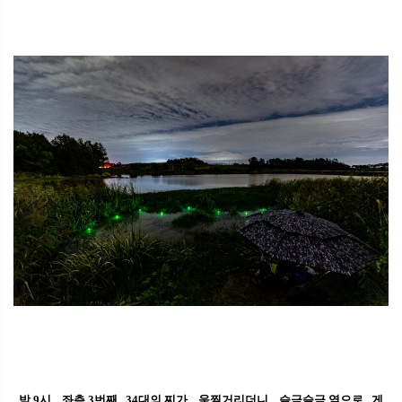
밤 9시... 좌측 3번째.. 34대의 찌가... 움찔거리더니... 슬금슬금 옆으로.. 게