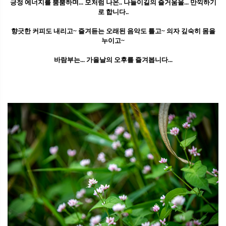
긍정 에너지를 뿜뿜하며... 모처럼 나온.. 나들이길의 즐거움을... 만끽하기
로 합니다..
향긋한 커피도 내리고~ 즐겨듣는 오래된 음악도 틀고~ 의자 깊숙히 몸을
누이고~
바람부는... 가을날의 오후를 즐겨봅니다...