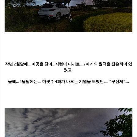
작년 2월달에... 이곳을 찾아.. 지렁이 미끼로... 2마리의 월척을 잡은적이 있
었고..
올해... 4월달에는.... 마릿수 4짜가 나오는 기염을 토했던..... "구산제"....