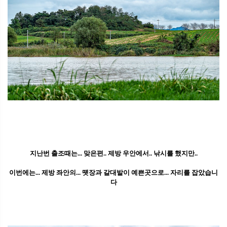
지난번 출조때는... 맞은편.. 제방 우안에서.. 낚시를 했지만..
이번에는... 제방 좌안의... 뗏장과 갈대밭이 예쁜곳으로... 자리를 잡았습니
다