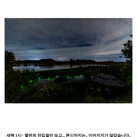
새벽 1시~ 몇번의 잔입질만 보고... 본신까지는.. 이어지지가 않았습니다..