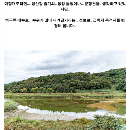
예정대로라면.... 영산강 줄기의.. 동강 둠벙이나... 문평천을.. 생각하고 있었
지만..
하구둑 배수로... 수위가 많이 내려갈거라는... 정보로.. 급하게 목적지를 변
경해 봅니다...