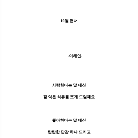
10월 엽서
-이해인-
사랑한다는 말 대신
잘 익은 석류를 쪼개 드릴께요
좋아한다는 말 대신
탄탄한 단감 하나 드리고