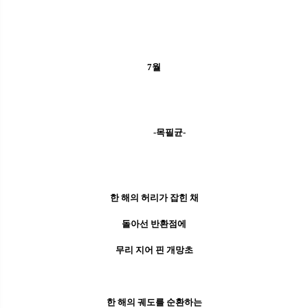
7월
-목필균-
한 해의 허리가 잡힌 채
돌아선 반환점에
무리 지어 핀 개망초
한 해의 궤도를 순환하는