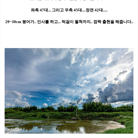
좌측 47대... 그리고 우측 45대....정면 42대.....
29~30cm 붕어가.. 인사를 하고... 턱걸이 월척까지.. 깜짝 출현을 해줍니다..