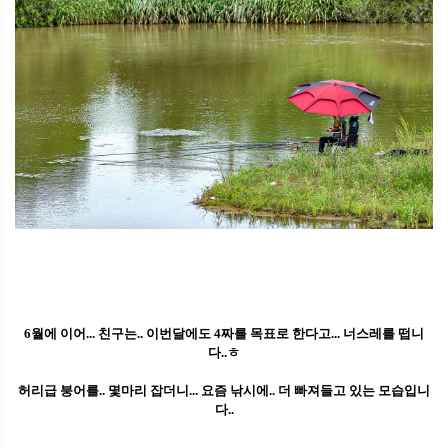
6월에 이어... 친구는.. 이번달에도 4짜를 목표로 한다고... 너스레를 떱니
다..ㅎ
허리급 붕어를.. 몇마리 잡더니... 요즘 낚시에.. 더 빠져들고 있는 모습입니
다..