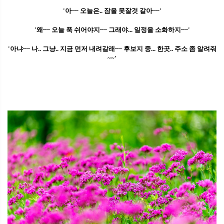
'아~~ 오늘은.. 잠을 못잘것 같아~~'
'왜~~ 오늘 푹 쉬어야지~~ 그래야... 일정을 소화하지~~'
'아냐~~ 나.. 그냥.. 지금 먼저 내려갈래~~ 후보지 중... 한곳.. 주소 좀 알려줘
~~'