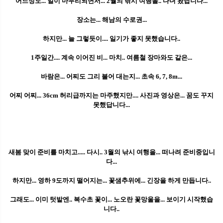
어느정도... 일이 마무리되면서... 2월의 낚시 여행을.. 다녀 왔답니다...
장소는... 해남의 수로권...
하지만... 늘 그렇듯이.... 일기가 좋지 못했습니다..
1주일간.... 계속 이어진 비... 마치.. 여름철 장마와도 같은...
바람은... 어찌도 그리 불어 대는지... 초속 6, 7, 8m...
어찌 어찌... 36cm 허리급까지는 마주했지만.... 사진과 영상은... 꿈도 꾸지
못했답니다...
새봄 맞이 준비를 마치고..... 다시.. 3월의 낚시 여행을... 떠나려 준비중입니
다...
하지만... 영하 9도까지 떨어지는... 꽃샘추위에... 긴장을 하게 만듭니다..
그래도... 이미 텃밭엔.. 복수초 꽃이... 노오란 꽃망울을... 보이기 시작했습
니다..