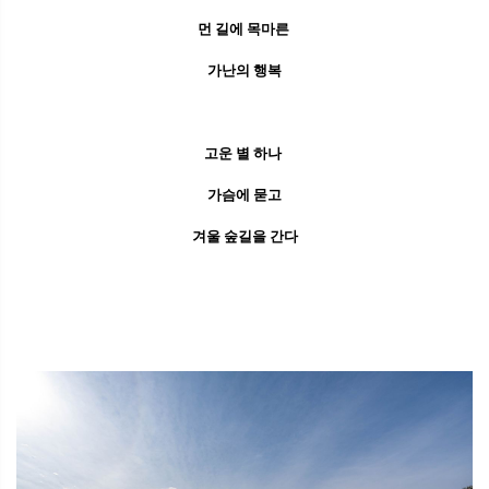
먼 길에 목마른
가난의 행복
고운 별 하나
가슴에 묻고
겨울 숲길을 간다