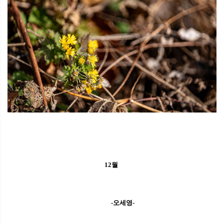
12월
-오세영-