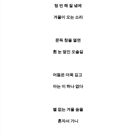
텅 빈 해 질 녘에
겨울이 오는 소리
문득 창을 열면
흰 눈 덮인 오솔길
어둠은 더욱 깊고
아는 이 하나 없다
별 없는 겨울 숲을
혼자서 가니