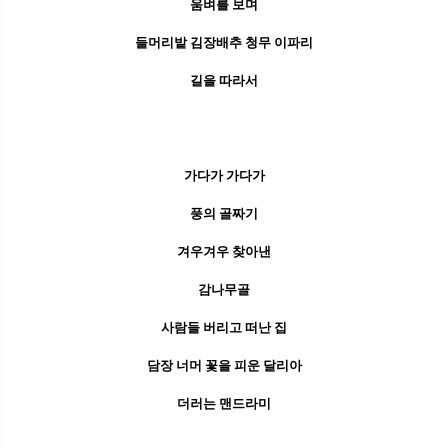
움벼를 보며
들머리밭 김장배추 청무 이파리
길을 따라서
가다가 가다가
풍의 골짜기
겨우겨우 찾아낸
감나무골
​사람들 버리고 떠난 집
담장 너머 꽃을 피운 달리아
더러는 맨드라미