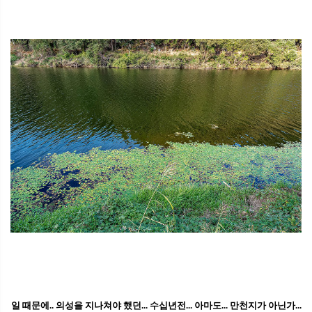
일 때문에.. 의성을 지나쳐야 했던... 수십년전... 아마도... 만천지가 아닌가...