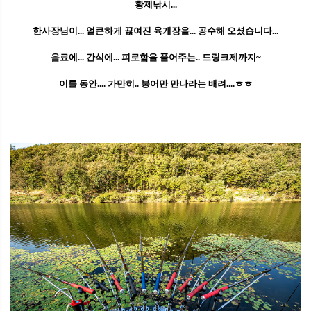
황제낚시...
한사장님이... 얼큰하게 끓여진 육개장을... 공수해 오셨습니다...
음료에... 간식에... 피로함을 풀어주는.. 드링크제까지~
이틀 동안.... 가만히.. 붕어만 만나라는 배려....ㅎㅎ