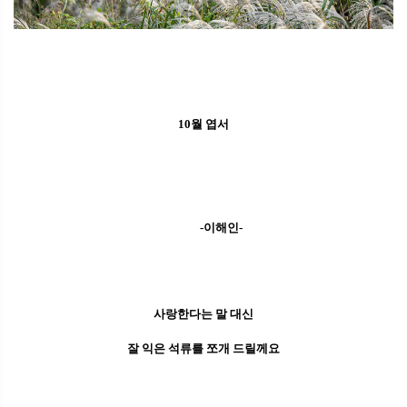
10월 엽서
-이해인-
사랑한다는 말 대신
잘 익은 석류를 쪼개 드릴께요