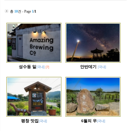
총
10
건 - Page
1
/1
성수동 일
안반데기
[국내]
[국내]
[7]
평창 맛집
6월의 우
[국내]
[국내]