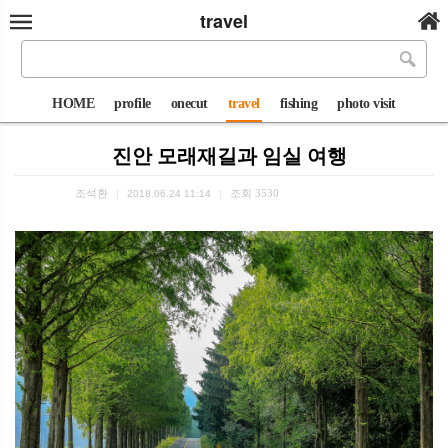
travel
HOME
profile
onecut
travel
fishing
photo visit
진안 모래재길과 임실 여행
조석환
조회
3530
|
2018.06.24 11:14
|