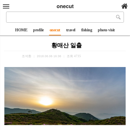
onecut
HOME
profile
onecut
travel
fishing
photo visit
황매산 일출
조석환
조회
4735
|
2018.06.06 16:36
|