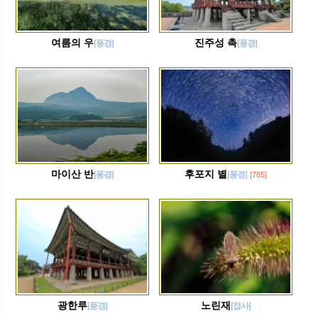
여름의 우
진주성 촉
[풍경]
[풍경]
마이산 반
후포지 별
[풍경]
[풍경]
[785]
광한루
노린재
[풍경]
[접사]