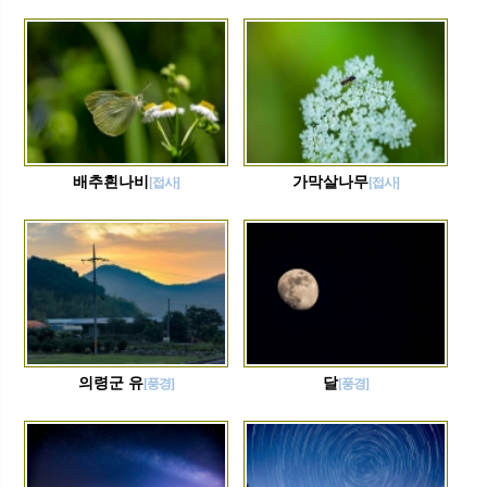
배추흰나비
가막살나무
[접사]
[접사]
의령군 유
달
[풍경]
[풍경]