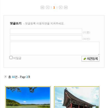
총
44
건 - Page
2
/3