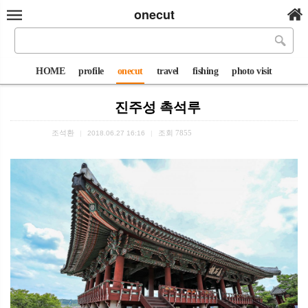
onecut
HOME
profile
onecut
travel
fishing
photo visit
진주성 촉석루
조석환
조회
7855
|
2018.06.27 16:16
|