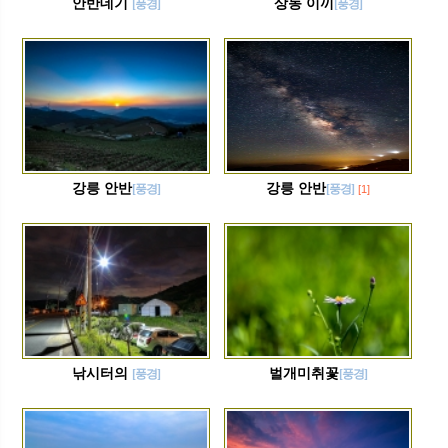
안반데기
상동 이끼
[풍경]
[풍경]
강릉 안반
강릉 안반
[풍경]
[풍경]
[1]
낚시터의
벌개미취꽃
[풍경]
[풍경]