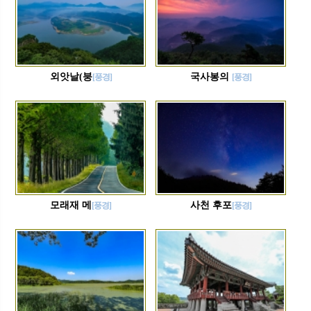
외앗날(붕
국사봉의
[풍경]
[풍경]
모래재 메
사천 후포
[풍경]
[풍경]